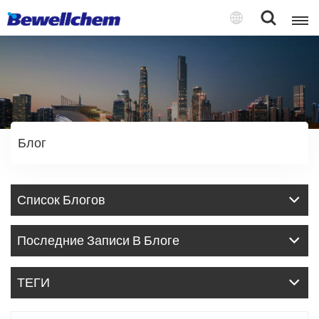
English
Русский
Блог
بالعربية
中文
Список Блогов
Español
Последние Записи В Блоге
ТЕГИ