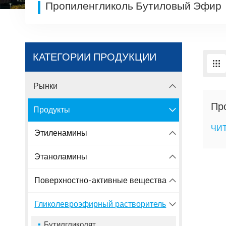
Пропиленгликоль Бутиловый Эфир
КАТЕГОРИИ ПРОДУКЦИИ
Рынки
Пр
Продукты
ЧИ
Этиленамины
Этаноламины
Поверхностно-активные вещества
Гликолевроэфирный растворитель
Бутилгликолят