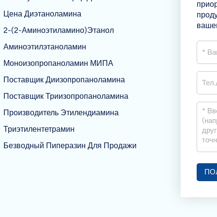
приор
Цена Диэтаноламина
прод
вашег
2-(2-Аминоэтиламино)этанол
Аминоэтилэтаноламин
Моноизопропаноламин МИПА
Поставщик Диизопропаноламина
Поставщик Триизопропаноламина
Производитель Этилендиамина
Триэтилентетрамин
Безводный Пиперазин Для Продажи
ПО