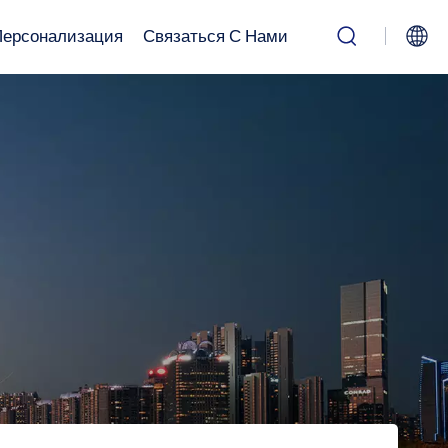
Персонализация
Связаться С Нами
English
Русский
بالعربية
中文
Español