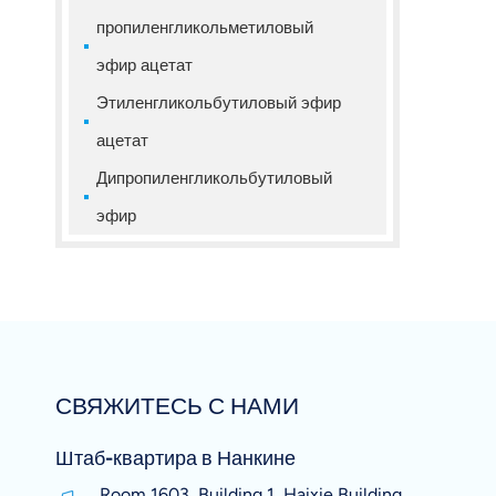
пропиленгликольметиловый
эфир ацетат
Этиленгликольбутиловый эфир
ацетат
Дипропиленгликольбутиловый
эфир
СВЯЖИТЕСЬ С НАМИ
Штаб-квартира в Нанкине
Room 1603, Building 1, Haixie Building,