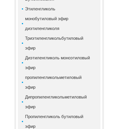
Этиленгликоль
монобутиловый эфир
диэтиленгликоля
Триэтиленгликольбутиловый
эфир
Диэтиленгликоль моноэтиловый
эфир
пропиленгликольметиловый
эфир
Дипропиленгликольметиловый
эфир
Пропиленгликоль бутиловый
эфир