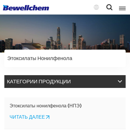
English
Русский
Этоксилаты Нонилфенола
بالعربية
中文
КАТЕГОРИИ ПРОДУКЦИИ
Español
Этоксилаты нонилфенола (НПЭ)
ЧИТАТЬ ДАЛЕЕ