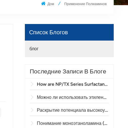
Дом
Применение Полиаминов
Список Блогов
блог
Последние Записи В Блоге
How are NP/TX Series Surfactants Applied in Agricultural Emulsifiable Concentrates (EC)?
Можно ли использовать этилендиамин (ЭДА) в качестве отвердителя эпоксидных смол?
Раскрытие потенциала высокоурожайного сельского хозяйства: важнейшая роль EDA в производстве сельскохозяйственной химии и сырья для пестицидов.
Понимание моноэтаноламина (МЭА): основной инструмент промышленной десульфуризации