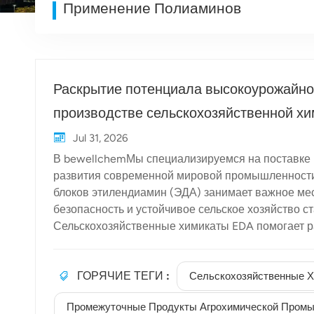
Применение Полиаминов
Раскрытие потенциала высокоурожайног
производстве сельскохозяйственной хи
Jul 31, 2026
В bewellchemМы специализируемся на поставке 
развития современной мировой промышленности.
блоков этилендиамин (ЭДА) занимает важное мес
безопасность и устойчивое сельское хозяйство 
Сельскохозяйственные химикаты EDA помогает р
высокоэффективные средства защиты растений.
Действие EDA простирается далеко за пределы 
ГОРЯЧИЕ ТЕГИ :
бифункциональная структура EDA делает его пе
Сельскохозяйственные 
агрохимических молекул. Ниже мы рассмотрим важ
Промежуточные Продукты Агрохимической Пром
технологиях защиты растений. 1. Важный промеж