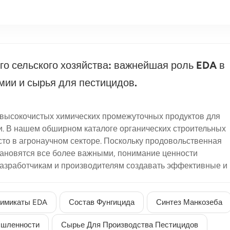
о сельского хозяйства: важнейшая роль EDA в
мии и сырья для пестицидов.
высокочистых химических промежуточных продуктов для
 В нашем обширном каталоге органических строительных
то в агронаучном секторе. Поскольку продовольственная
становятся все более важными, понимание ценности
азработчикам и производителям создавать эффективные и
В современной защите растений, Применение полиаминов
основных химических реакций. Двухаминная
рвоклассным реакционным мостиком для синтеза сложных
Химикаты EDA
Состав Фунгицида
Синтез Манкозеба
ную роль EDA в сельскохозяйственных препаратах и ​​
ышленности
Сырье Для Производства Пестицидов
уточный продукт в синтезе манкозебаОдним из наиболее