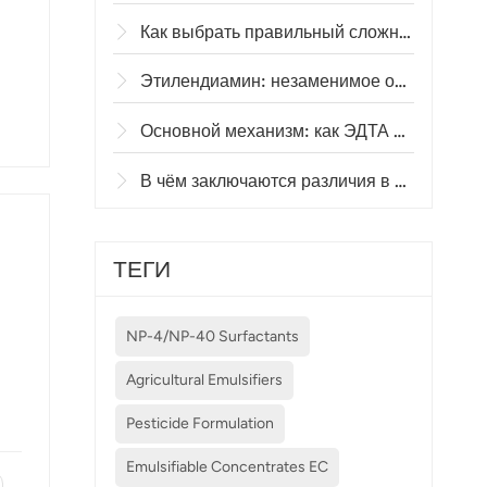
Как выбрать правильный сложный эфир сорбитановой жирной кислоты (S-20 или S-85) для текстильных смазок?
Этилендиамин: незаменимое основное сырье для синтеза активатора отбеливателя TAED.
Основной механизм: как ЭДТА используется для производства высокоэффективных хелатирующих агентов на основе ЭДТА.
з
В чём заключаются различия в молекулярной массе полиэтиленгликоля (ПЭГ-200 против ПЭГ-4000)?
ТЕГИ
NP-4/NP-40 Surfactants
Agricultural Emulsifiers
Pesticide Formulation
ы
—
ая
Emulsifiable Concentrates EC