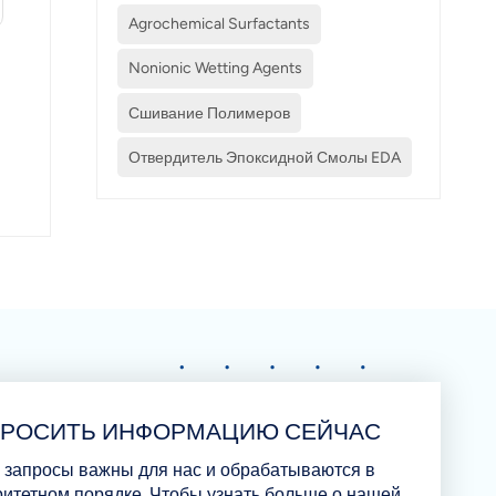
Agrochemical Surfactants
да
Nonionic Wetting Agents
в
Сшивание Полимеров
ую
о
Отвердитель Эпоксидной Смолы EDA
ва
ля
во
я:
же
ПРОСИТЬ ИНФОРМАЦИЮ СЕЙЧАС
с.
DA
 запросы важны для нас и обрабатываются в
итетном порядке. Чтобы узнать больше о нашей