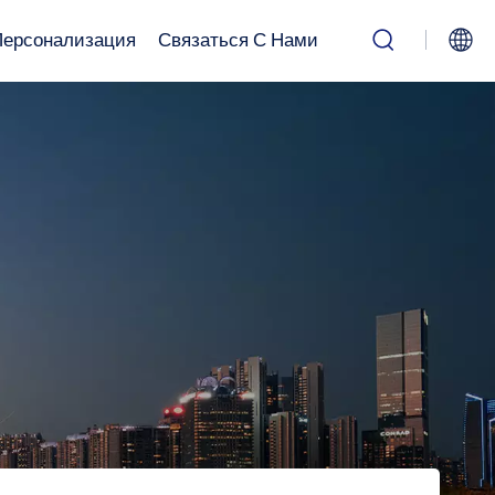
Персонализация
Связаться С Нами
English
Русский
بالعربية
中文
Español