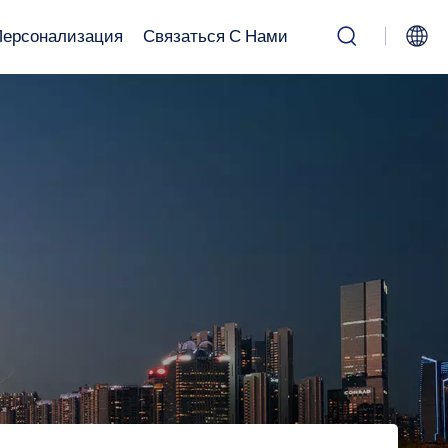
Персонализация
Связаться С Нами
English
Русский
بالعربية
中文
Español